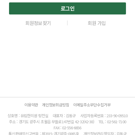
로그인
회원정보찾기
회원 가입
이용약관
개인정보취급방침
이메일주소무단수집거부
상호명 : 유림한의원 탕전실
대표자 : 김동규
사업자등록번호 : 233-90-09510
주소 : 경기도 광주시 초월읍 무들로147번길 42-32(42-38)
TEL : 02-561-7100
FAX : 02-556-6656
통신판매업신고번호 : 제2015-경기광주-0065호
개인정보관리책임자 : 김동규